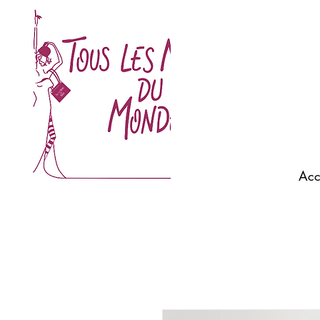
ELISA CAVALETTI Morlaix - SCAPA morlaix - SCAPA
JEANS - QUIET Morlaix - ACQUAVERDE - BELLA
JONES Morlaix - MOS MOSH Morlaix - ALEXANDRE
LAURENT Morlaix- BEAUMONT AMSTERDAM
Morlaix - MOT CLÉ - REQINS Morlaix - MILONA ...
Acc