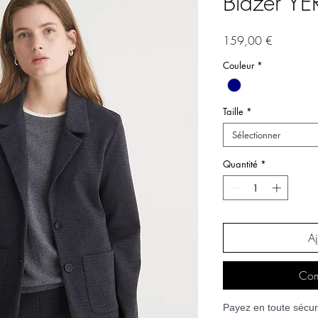
Blazer YE
Prix
159,00 €
Couleur
*
Taille
*
Sélectionner
Quantité
*
Aj
Com
Payez en toute sécuri