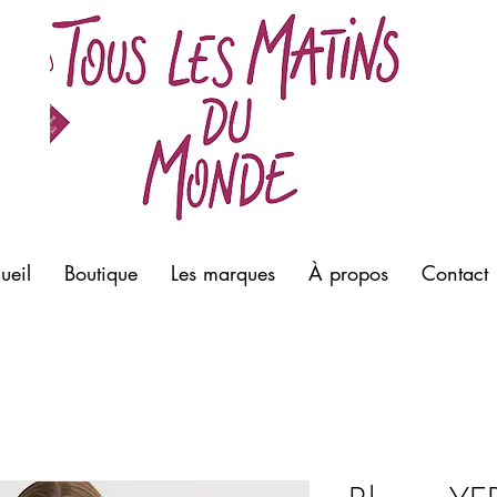
meill
Morla
prêt à
bouti
ueil
Boutique
Les marques
À propos
Contact