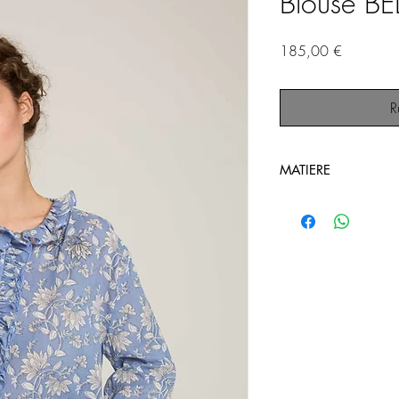
Blouse B
Prix
185,00 €
R
MATIERE
100% Voile de coto