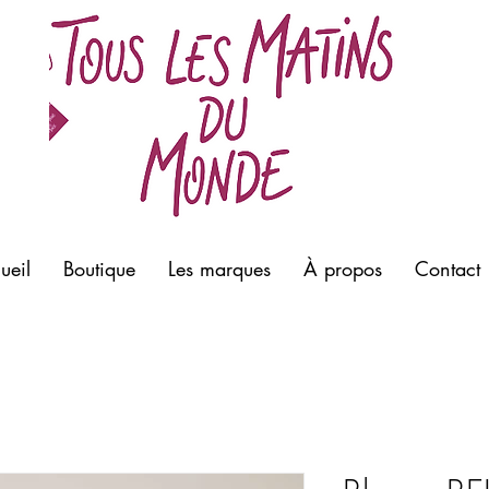
meill
Morla
prêt à
bouti
ueil
Boutique
Les marques
À propos
Contact