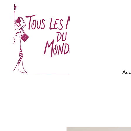
ELISA CAVALETTI Morlaix - SCAPA morlaix - SCAPA
JEANS - QUIET Morlaix - ACQUAVERDE - BELLA
JONES Morlaix - MOS MOSH Morlaix - ALEXANDRE
LAURENT Morlaix- BEAUMONT AMSTERDAM
Morlaix - MOT CLÉ - REQINS Morlaix - MILONA ...
Acc