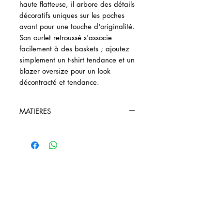
haute flatteuse, il arbore des détails
décoratifs uniques sur les poches
avant pour une touche d'originalité.
Son ourlet retroussé s'associe
facilement à des baskets ; ajoutez
simplement un t-shirt tendance et un
blazer oversize pour un look
décontracté et tendance.
MATIERES
84 % Coton 15 % Polyester 1 %
Elasthanne