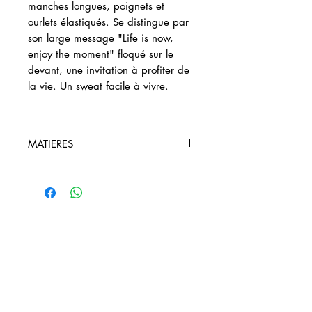
manches longues, poignets et
ourlets élastiqués. Se distingue par
son large message "Life is now,
enjoy the moment" floqué sur le
devant, une invitation à profiter de
la vie. Un sweat facile à vivre.
MATIERES
86 % Coton 14 % Polyuréthane