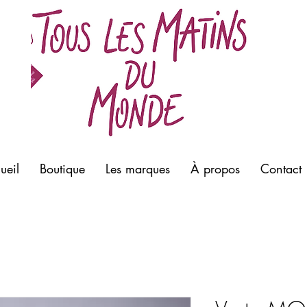
meill
Morla
prêt à
bouti
ueil
Boutique
Les marques
À propos
Contact