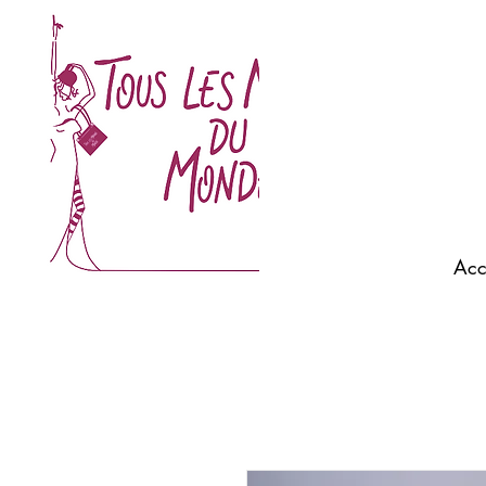
ELISA CAVALETTI Morlaix - SCAPA morlaix - SCAPA
JEANS - QUIET Morlaix - ACQUAVERDE - BELLA
JONES Morlaix - MOS MOSH Morlaix - ALEXANDRE
LAURENT Morlaix- BEAUMONT AMSTERDAM
Morlaix - MOT CLÉ - REQINS Morlaix - MILONA ...
Acc