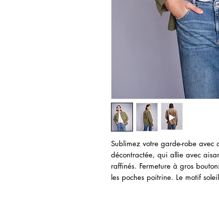
Sublimez votre garde-robe avec c
décontractée, qui allie avec aisa
raffinés. Fermeture à gros boutons
les poches poitrine. Le motif sole