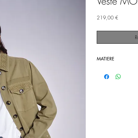
Veste M
Prix
219,00 €
R
MATIERE
100% Coton